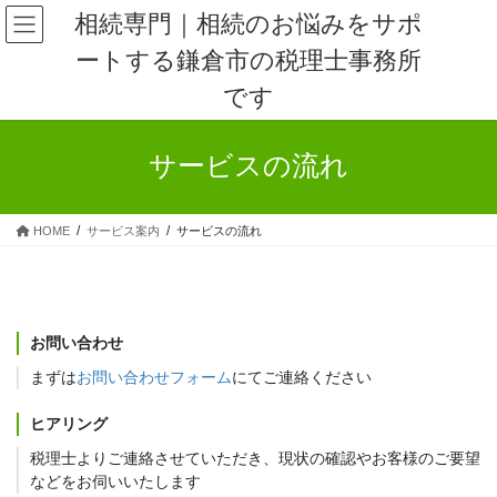
コ
ナ
相続専門｜相続のお悩みをサポ
ン
ビ
ートする鎌倉市の税理士事務所
テ
ゲ
ン
ー
です
ツ
シ
へ
ョ
ス
ン
サービスの流れ
キ
に
ッ
移
プ
動
HOME
サービス案内
サービスの流れ
お問い合わせ
まずは
お問い合わせフォーム
にてご連絡ください
ヒアリング
税理士よりご連絡させていただき、現状の確認やお客様のご要望
などをお伺いいたします